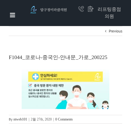
리프팅중점
의원
Previous
압구정미라클 소개
이벤트/리얼셀카
F1044_코로나-중국인-안내문_가로_200225
미라클 리프팅
비만체형
줄기세포(하버드셀)
쁘띠/면역수액
미라클지방흡입
By
ntweb101
|
2월 27th, 2020
|
0 Comments