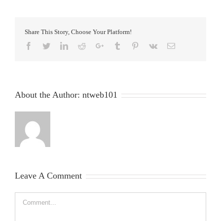
피부레이저
온라인상담
Share This Story, Choose Your Platform!
Facebook
Twitter
LinkedIn
Reddit
Google+
Tumblr
Pinterest
Vk
Email
About the Author:
ntweb101
Leave A Comment
Comment