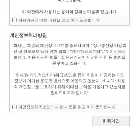
피부레이저
이 약관에서 사용하는 용어의 정의는 다음과 같습니다.
온라인상담
①"서비스"라 함은 구현되는 단말기(PC, TV, 휴대형단말기 등의
이용약관에 대한 내용을 읽고 이에 동의합니다
각종 유무선 장치를 포함)와 상관없이 "회원"이 이용할 수 있는
000 및 000 관련 제반 서비스를 의미합니다.
개인정보처리방침
②"회원"이라 함은 회사의 "서비스"에 접속하여 이 약관에 따라
"회사"와 이용계약을 체결하고 "회사"가 제공하는 "서비스"를 이
'회사'는 회원의 개인정보보호를 중요시하며, “정보통신망 이용촉
용하는 고객을 말합니다.
진 및 정보보호 등에 관한 법률”, “개인정보보호법”, “위치정보의
③"아이디(ID)"라 함은 "회원"의 식별과 "서비스" 이용을 위하여
보호 및 이용에 관한 법률” 및 유관기관이 제정한 지침 등 법령을
"회원"이 정하고 "회사"가 승인하는 문자와 숫자의 조합을 의미합
준수하고 있습니다.
니다.
④"비밀번호"라 함은 "회원"이 부여 받은 "아이디와 일치되는 "회
‘회사’는 개인정보처리(취급)방침을 통해 회원이 제공하는 개인
원"임을 확인하고 비밀보호를 위해 "회원" 자신이 정한 문자 또는
정보가 어떠한 용도와 방식으로 이용되고 있는지, ‘회사’가 회원
숫자의 조합을 의미합니다.
의 개인정보를 보호하기 위해 어떠한 노력을 기울이고 있는지를
⑤"유료서비스"라 함은 "회사"가 유료로 제공하는 각종 온라인디
알려드리고자 합니다.
지털콘텐츠(각종 정보콘텐츠, VOD, 아이템 기타 유료콘텐츠를
포함) 및 제반 서비스를 의미합니다.
1. 수집/이용하는 개인정보의 항목 및 수집 방법
⑥"포인트"라 함은 서비스의 효율적 이용을 위해 회사가 임의로
개인정보처리방침에 대한 내용을 읽고 이에 동의합니다
회사가 수집/이용하는 개인정보의 항목 및 수집 방법은 아래와 같
책정 또는 지급, 조정할 수 있는 재산적 가치가 없는 "서비스" 상
습니다.
의 가상 데이터를 의미합니다.
회원가입
1) 수집/이용하는 개인정보의 항목 :
⑦"게시물"이라 함은 "회원"이 "서비스"를 이용함에 있어 "서비스
- 이용자 ID, 비밀번호
상"에 게시한 부호ㆍ문자ㆍ음성ㆍ음향ㆍ화상ㆍ동영상 등의 정
2) 개인정보의 수집 방법 : 회원가입을 통해 제공받음
보 형태의 글, 사진, 동영상 및 각종 파일과 링크 등을 의미합니다.