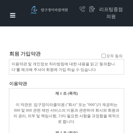
리프팅중점
의원
압구정미라클 소개
이벤트/리얼셀카
회원 가입약관
모두 동의
미라클 리프팅
이용약관 및 개인정보 처리방침에 대한 내용을 읽고 '동의합니
다'를 체크해 주셔야 회원에 가입 하실 수 있습니다
비만체형
이용약관
줄기세포(하버드셀)
제 1 조 (목적)
이 약관은 .압구정미라클의원 ("회사" 또는 "000")가 제공하는
쁘띠/면역수액
000 및 000 관련 제반 서비스의 이용과 관련하여 회사와 회원과
의 권리, 의무 및 책임사항, 기타 필요한 사항을 규정함을 목적으
미라클지방흡입
로 합니다.
제 2 조 (정의)