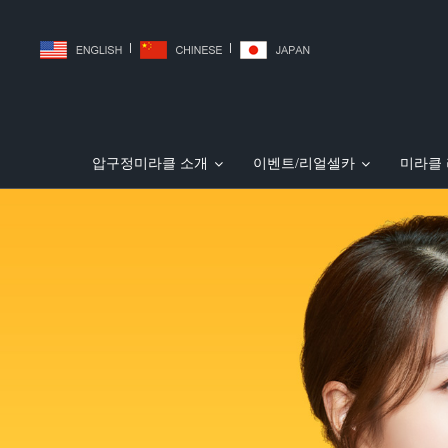
|
|
압구정미라클 소개
이벤트/리얼셀카
미라클
JJ리프팅(미친V리프팅)
리얼셀카
압구정미라클 소개
허벅지흡입
PT주사 (지방파괴주사
민트 실리프팅
전후사진
복부흡입
의료
일본 30 여 개 성형외과 홈페