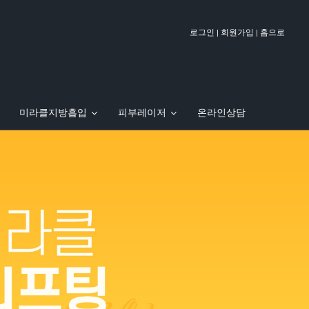
|
|
로그인
회원가입
홈으로
미라클지방흡입
피부레이저
온라인상담
팅
 FOX TV에 방영된 우정호 원장
줄기세포 안티에이징
이벤트
PT주사 (지방파괴주사)
실 제거 & 재시술 클리닉
이달의 이벤트
바디리프팅
오시는길
병원 둘러보기