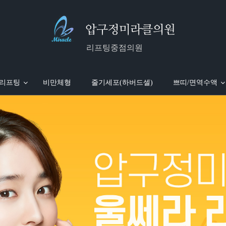
리프팅중점의원
 리프팅
비만체형
줄기세포(하버드셀)
쁘띠/면역수액
)
진 소개
실루엣소프트
미라클 국내외 보도
팔뚝흡입
MTS
미라클 WORLD WIDE
엘라스티꿈
피부레이저
얼굴흡입
윤곽주사
미라클 with 스타
울트라V 리프팅
울쎄라 리프팅
전신흡입
면역수액
전세계 의료진 극찬
미라클 시술 안내
지방흡입재수술
보톡스/필러
오메가 리프
미국
이지에 개발자 Dr.Woo 명시
더블로 리프팅
미라클 동영상 갤러리
슈링크 리프팅
진료안내/