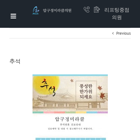
리프팅중점
의원
Previous
압구정미라클 소개
이벤트/리얼셀카
추석
미라클 리프팅
비만체형
줄기세포(하버드셀)
쁘띠/면역수액
미라클지방흡입