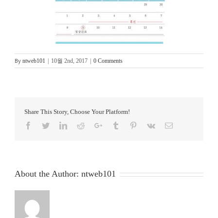
피부레이저
온라인상담
By
ntweb101
|
10월 2nd, 2017
|
0 Comments
Share This Story, Choose Your Platform!
Facebook
Twitter
LinkedIn
Reddit
Google+
Tumblr
Pinterest
Vk
Email
About the Author:
ntweb101