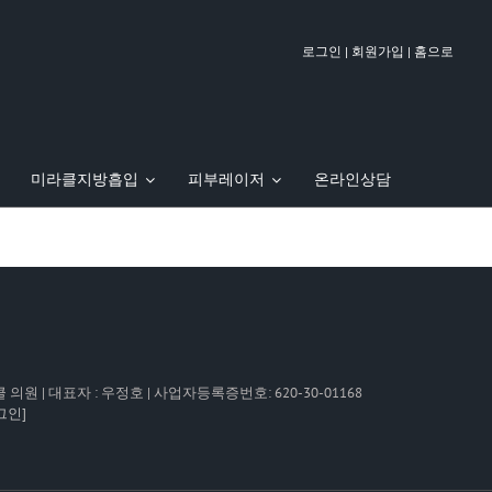
|
|
로그인
회원가입
홈으로
미라클지방흡입
피부레이저
온라인상담
팅
 FOX TV에 방영된 우정호 원장
줄기세포 안티에이징
이벤트
PT주사 (지방파괴주사)
실 제거 & 재시술 클리닉
이달의 이벤트
바디리프팅
오시는길
병원 둘러보기
미라클 의원 | 대표자 : 우정호 | 사업자등록증번호: 620-30-01168
그인]