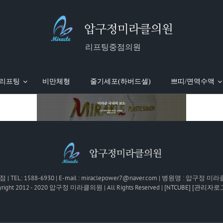
리프팅중점의원
 리프팅
비만체형
줄기세포(하버드셀)
쁘띠/면역수액
)
진 소개
실루엣소프트
미라클 국내외 보도
팔뚝흡입
MTS
미라클 WORLD WIDE
엘라스티꿈
피부레이저
얼굴흡입
윤곽주사
미라클 with 스타
울트라V 리프팅
울쎄라 리프팅
전신흡입
면역수액
전세계 의료진 극찬
미라클 시술 안내
지방흡입재수술
보톡스/필러
오메가 리프
미국
이지에 개발자 Dr.Woo 명시
더블로 리프팅
미라클 동영상 갤러리
슈링크 리프팅
진료안내/
 1588-6930 | E-mail : miraclepower7@naver.com | 병원명 : 압구정 
yright 2012 - 2020 압구정 미라클의원 | All Rights Reserved |
[NTCUBE]
[관리자로