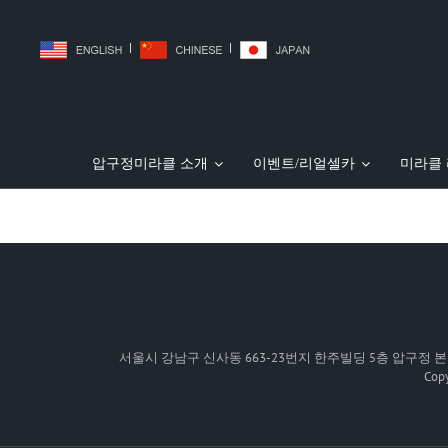
|
|
압구정미라클 소개
이벤트/리얼셀카
미라클
JJ리프팅(미친V리프팅)
리얼셀카
압구정미라클 소개
허벅지흡입
PT주사 (지방파괴주사
민트 실리프팅
전후사진
복부흡입
의료
일본 30 여 개 성형외과 홈페
서울시 강남구 신사동 663-23번지 한주빌딩 5층 압구정 본점 | TEL:
Cop