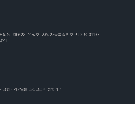
미라클 의원 | 대표자 : 우정호 | 사업자등록증번호: 620-30-01168
그인]
테나 성형외과 / 일본 스킨코스메 성형외과