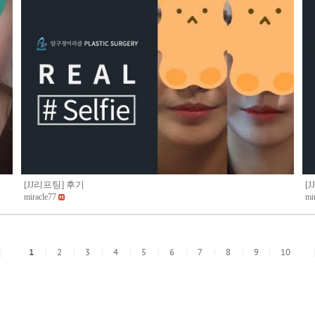
[JJ리프팅] 후기
[
miracle77
mi
1
2
3
4
5
6
7
8
9
10