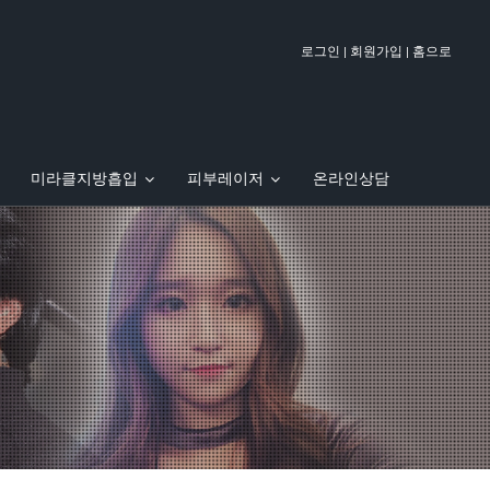
|
|
로그인
회원가입
홈으로
미라클지방흡입
피부레이저
온라인상담
팅
 FOX TV에 방영된 우정호 원장
줄기세포 안티에이징
이벤트
PT주사 (지방파괴주사)
실 제거 & 재시술 클리닉
이달의 이벤트
바디리프팅
오시는길
병원 둘러보기