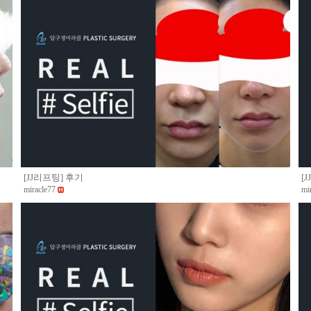
[JJ리프팅] 후기
[
miracle77
mi