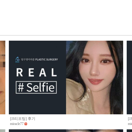
[JJ리프팅] 후기
[
miracle77
mi