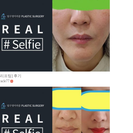
JJ리프팅] 후기
racle77