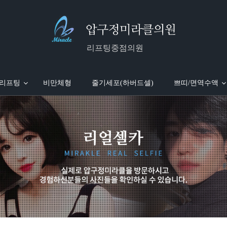
리프팅중점의원
 리프팅
비만체형
줄기세포(하버드셀)
쁘띠/면역수액
)
진 소개
실루엣소프트
미라클 국내외 보도
팔뚝흡입
MTS
미라클 WORLD WIDE
엘라스티꿈
피부레이저
얼굴흡입
윤곽주사
미라클 with 스타
울트라V 리프팅
울쎄라 리프팅
전신흡입
면역수액
전세계 의료진 극찬
미라클 시술 안내
지방흡입재수술
보톡스/필러
오메가 리프
미국
이지에 개발자 Dr.Woo 명시
더블로 리프팅
미라클 동영상 갤러리
슈링크 리프팅
진료안내/