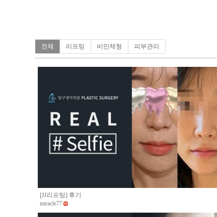
전체
리프팅
비만체형
피부관리
[JJ리프팅] 후기
miracle77