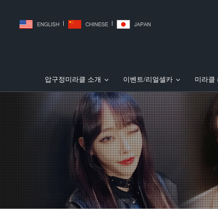
|
|
압구정미라클 소개
이벤트/리얼셀카
미라클
JJ리프팅(미친V리프팅)
리얼셀카
압구정미라클 소개
허벅지흡입
PT주사 (지방파괴주사
민트 실리프팅
전후사진
복부흡입
의료
일본 30 여 개 성형외과 홈페