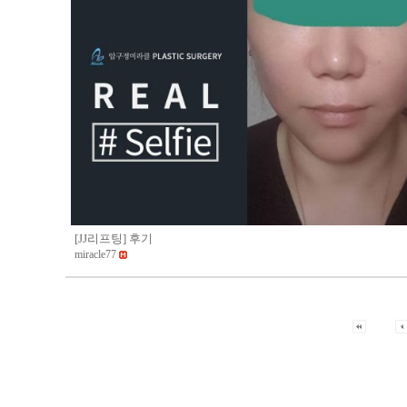
[JJ리프팅] 후기
miracle77