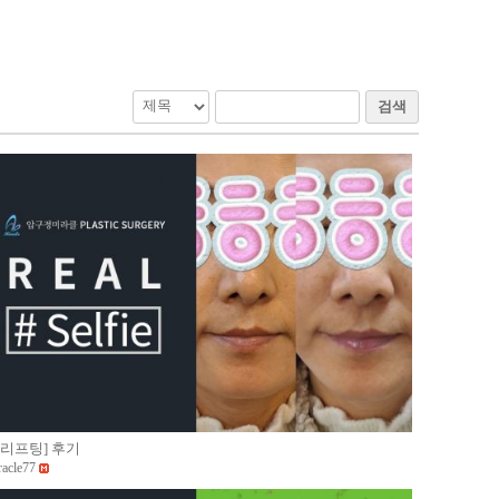
검색
JJ리프팅] 후기
racle77