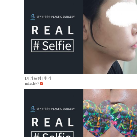
[JJ리프팅] 후기
miracle77