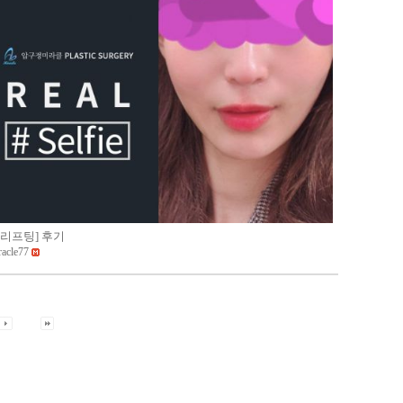
JJ리프팅] 후기
racle77