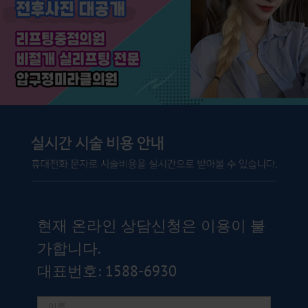
현재 온라인 상담신청은 이용이 불
가합니다.
대표번호: 1588-6930