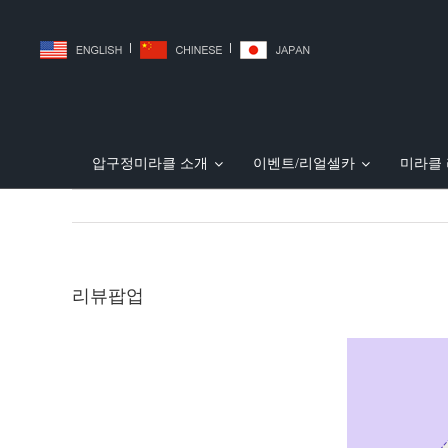
|
|
압구정미라클 소개
이벤트/리얼셀카
미라클
JJ리프팅(미친V리프팅)
리얼셀카
압구정미라클 소개
허벅지흡입
PT주사 (지방파괴주사
민트 실리프팅
전후사진
복부흡입
의료
일본 30 여 개 성형외과 홈페
리뷰팝업