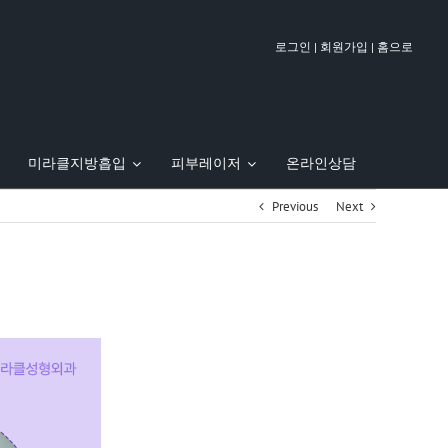
|
|
로그인
회원가입
홈으로
미라클지방흡입
피부레이저
온라인상담
Previous
Next
팅
 FOX TV에 방영된 우정호 원장
줄기세포 안티에이징
이벤트
PT주사 (지방파괴주사)
실 제거 & 재시술 클리닉
이달의 이벤트
바디리프팅
오시는길
병원 둘러보기