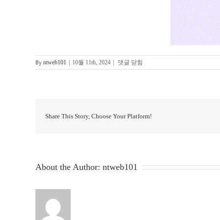
By
리
ntweb101
|
10월 11th, 2024
|
댓글 닫힘
뷰
팝
업
에
Share This Story, Choose Your Platform!
About the Author:
ntweb101