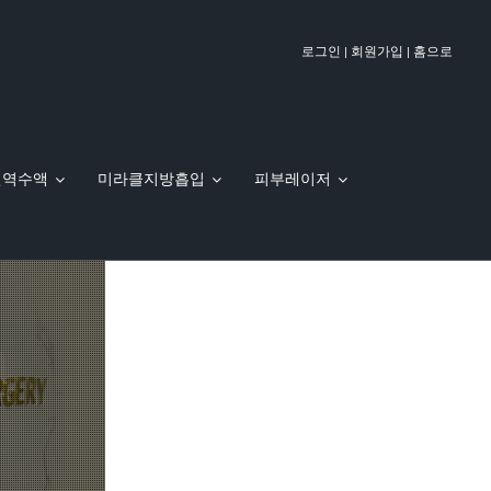
|
|
로그인
회원가입
홈으로
면역수액
미라클지방흡입
피부레이저
OX TV 뉴스
이벤트
실 제거 & 재시술 클리닉
바디리프팅