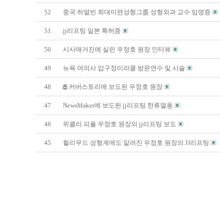
52
중국 하얼빈 최대미련성형그룹 성형외과 교수 임명증
51
jj리프팅 일본 특허증
50
시사매거진에 실린 우정호 원장 인터뷰
49
뉴욕 여의사 압구정미라클 방문연수 및 시술
48
커버스토리에 보도된 우정호 원장
47
NewsMaker에 보도된 jj리프팅 한류열풍
46
위클리 피플 우정호 원장의 jj리프팅 보도
45
헐리우드 성형계에도 알려진 우정호 원장의 JJ리프팅