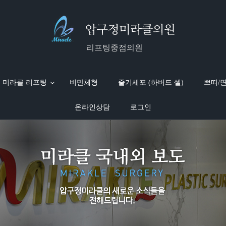
리프팅중점의원
미라클 리프팅
비만체형
줄기세포 (하버드 셀)
쁘띠/
온라인상담
로그인
D WIDE
소프트
입
미라클 with 스타
면역수액
전신흡입
엘라스티꿈
전세계 의료진 극찬
피부레이저
보톡스/필러
미라클 시술 안내
지방흡입재수술
울트라V리프팅
울쎄라 리프팅
줄기세포 안티에이징
리프팅 창시자로 방영 된 미국 F
PT주사 (지방파괴주사)
이벤트
오메가리프팅
이달의 
미라클 동영상 갤러리
진료안내/오시는길
병원 둘러보기