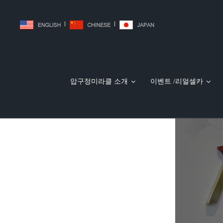
|
|
압구정미라클 소개
이벤트 /리얼셀카
압구정미라클 소개
JJ리프팅(미친V리프팅)
PT주사 (지방파괴주사)
허벅지흡입
리얼셀카
전후사진
복부흡입
의료진 소개
민트 실리프팅
MTS
미라클 국내외 보도
팔뚝흡입
미라클 WORL
윤곽주사
실루엣
얼굴흡
일본 30 여 개 성형외과 홈페이지에 개발자 Dr.Woo 명시
더블로리프팅
슈링크 리프팅