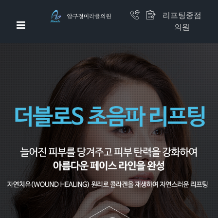
리프팅중점
의원
압구정미라클 소개
이벤트 /리얼셀카
미라클 리프팅
비만체형
줄기세포 (하버드 셀)
쁘띠/면역수액
미라클지방흡입